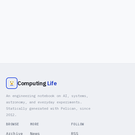
Computing
Life
An engineering notebook on AI, systems,
astronomy, and everyday experiments.
Statically generated with Pelican, since
2012.
BROWSE
MORE
FOLLOW
Archive
News
RSS