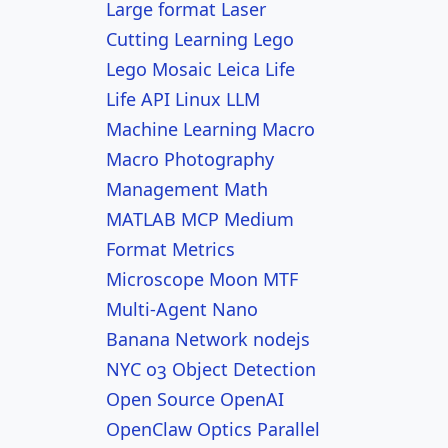
Large format
Laser
Cutting
Learning
Lego
Lego Mosaic
Leica
Life
Life API
Linux
LLM
Machine Learning
Macro
Macro Photography
Management
Math
MATLAB
MCP
Medium
Format
Metrics
Microscope
Moon
MTF
Multi-Agent
Nano
Banana
Network
nodejs
NYC
o3
Object Detection
Open Source
OpenAI
OpenClaw
Optics
Parallel