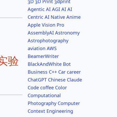
3D
3D Print
3dprint
Agentic AI
AGI
AI
AI
Centric
AI Native
Anime
Apple Vision Pro
AssemblyAI
Astronomy
Astrophotography
aviation
AWS
BeamerWriter
实验
BlackAndWhite
Bot
Business
C++
Car
career
ChatGPT
Chinese
Claude
Code
coffee
Color
Computational
Photography
Computer
Context Engineering