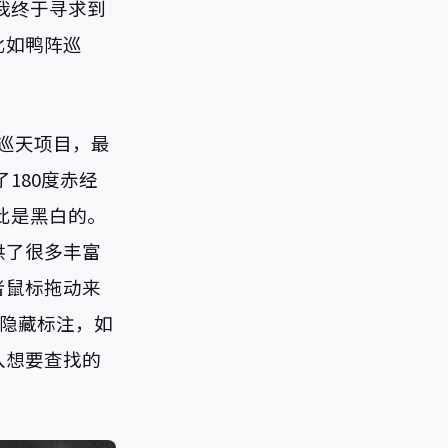
我终于寻求到
比如鸭阵巡
个巡天项目，最
180度赤经
因此是黑白的。
供了很多丰富
者鼠标拖动来
示或隐藏标注，如
入想要查找的