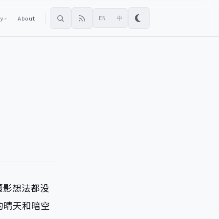
ey
About
EN
中
↗
摄影想法都没
的晴天和暗空