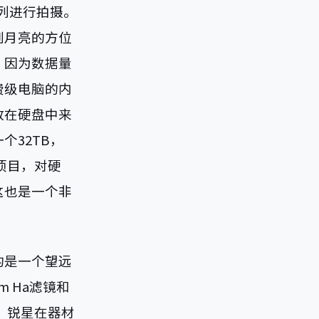
列进行拍摄。
到月亮的方位
。因为数据量
费级电脑的内
放在硬盘中来
32TB，
的项目，对硬
这也是一个非
的是一个望远
 Ha滤镜和
旺，锐星在器材