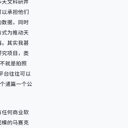
多天文科研并
可以承担他们
的数据，同时
方式为推动天
情。其实我甚
研究项目，类
，不就是拍照
平台往往可以
这个通篇一个公
有任何商业软
规模的马赛克