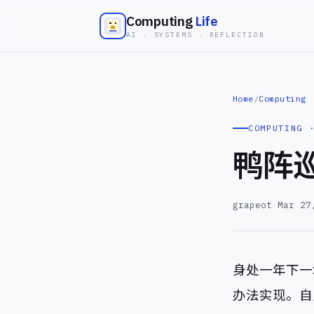
Computing
Life
AI · SYSTEMS · REFLECTION
Home
/
Computing
COMPUTING 
鸭阵
grapeot
—
Mar 27
身处一年下一
办法实现。自