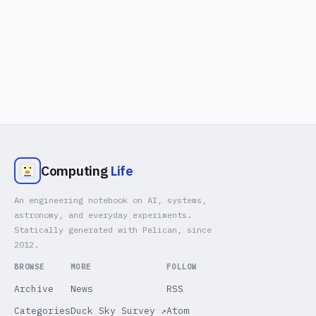
Computing
Life
An engineering notebook on AI, systems,
astronomy, and everyday experiments.
Statically generated with Pelican, since
2012.
BROWSE
MORE
FOLLOW
Archive
News
RSS
Categories
Duck Sky Survey ↗
Atom