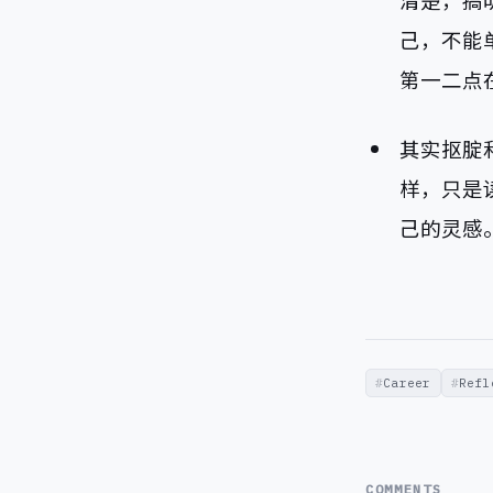
清楚，搞
己，不能单纯
第一二点在
其实抠腚和
样，只是
己的灵感
Career
Refl
COMMENTS