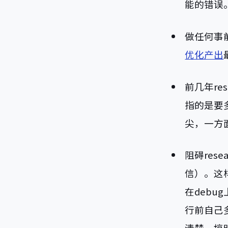
能的错误
做任何事
优化产出
前几年r
指的是要
尖，一方
阻碍re
信）。这
在deb
行前自己