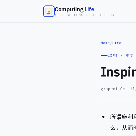
Computing
Life
AI · SYSTEMS · REFLECTION
Home
/
Life
LIFE · 中文
Inspi
grapeot
—
Oct 11
所谓麻利
么，从而