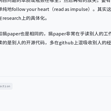
明白问题的本质或瓶颈在哪里，然后再有的放矢。要有
地follow your heart（read as impulse）。
research上的具体化。
搞paper也是相同的，搞paper非常在乎读别人的
读的是别人的开源代码，多在github上混吸收别人的
。
ection