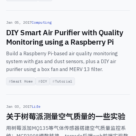
Jan 05, 2017
Computing
DIY Smart Air Purifier with Quality
Monitoring using a Raspberry Pi
Build a Raspberry Pi-based air quality monitoring
system with gas and dust sensors, plus a DIY air
purifier using a box fan and MERV 13 filter.
Smart Home
DIY
Tutorial
Jan 03, 2017
Life
关于树莓派测量空气质量的一些实验
用树莓派加MQ135等气体传感器搭建空气质量监控系