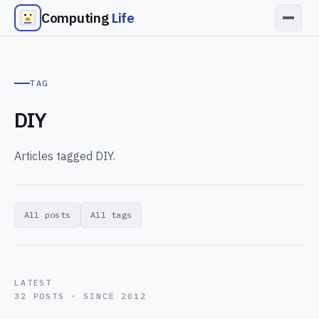
Computing
Life
TAG
DIY
Articles tagged DIY.
All posts
All tags
LATEST
32 POSTS · SINCE 2012