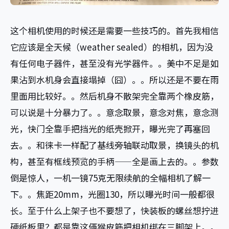
这个相机使用的时候还是需要一些技巧的。首先我相信
它应该是全天候（weather sealed）的相机，因为没
有任何电子器件，甚至没有光学器件。。美中不足是如
果沾到水机身会直接塌掉（囧）。。所以还是不要在雨
里面用比较好。。然后机身不散架完全靠两个橡皮筋，
可以说是十分暴力了。。意念取景，意念对焦，意念测
光，快门全靠手把挡光的纸壳掀开，曝光完了再塞回
去。。和徕卡一样配了基线旁轴联动取景，换镜头的机
构，甚至有框线预览的手柄——全是画上去的。。参数
倒是惊人，一机一镜75克无限续航的全幅相机了解一
下。。焦距20mm，光圈130，所以曝光时间一般都很
长。至于什么上架子也不要想了，快装板的螺丝想拧进
硬纸板里？都是靠这俩猴皮筋把相机绑在三脚架上。。