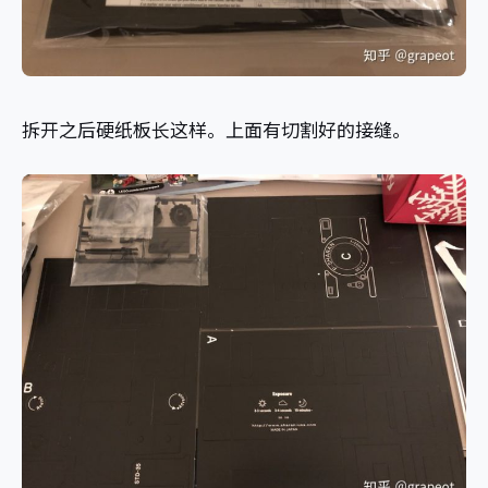
拆开之后硬纸板长这样。上面有切割好的接缝。