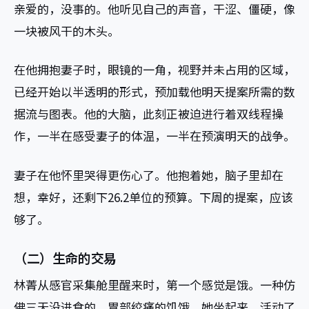
亲爱的，没事的。他听见自己的声音，干涩、僵硬，像
一块被风干的木头。
在他拥抱妻子时，眼镜的一角，视野并未占用的区域，
已经开始以半透明的形式，预加载他明天提案所需的数
据流与图表。他的大脑，此刻正被迫进行着双线程操
作，一半在感受妻子的体温，一半在预演明天的战争。
妻子在他怀里哭得更伤心了。他抱着她，脑子里却在
想，幸好，还剩下26.2单位的预算。下周的提案，应该
够了。
（二）生命的交易
林菁从感官采集舱里醒来时，第一个感觉是饿。一种仿
佛三天没进食的、胃部绞痛的饥饿。她坐起来，活动了