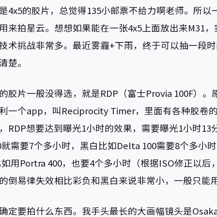
是4x5的胶片，总觉得135小邮票不给力啊老师。所以
用来拍星云。想想如果能在一张4x5上面放出来M31
技术挑战非常多。最近雾霾+下雨，终于可以抽一段时
清楚。
胶片一般没得选，就是RDP（富士Provia 100F）
一个app，叫Reciprocity Timer，里面有各种胶
，RDP想要达到曝光1小时的效果，需要曝光1小时13
 100就需要7个多小时，黑白比如Delta 100需要8个多
比如用Portra 400，也要4个多小时（根据ISO修正以
的倒易律失效相比彩负和黑白来说非常小，一般只能
确定要拍什么东西。我手头最长的大画幅镜头是Osaka 