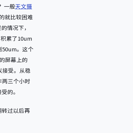
？一般
天文摄
的就比较困难
星的情况下，
积累了10um
50um。这个
寸的屏幕上的
以接受。从稳
作两三个小时
接受的。
翻转过以后再