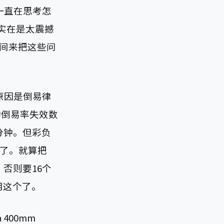
一直在思考怎
，实在是太震撼
间来把这些问
。原因是倒易律
卷的倒易率失效数
分钟。但彩负
小时了。就算把
后，否则要16个
用这个了。
400mm