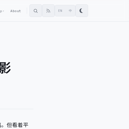
ey
About
EN
中
↗
影
幅。但看着平