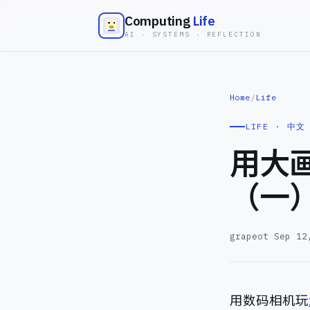
Computing
Life
AI · SYSTEMS · REFLECTION
Home
/
Life
LIFE · 中文
用大
（一
grapeot
—
Sep 12
用数码相机玩